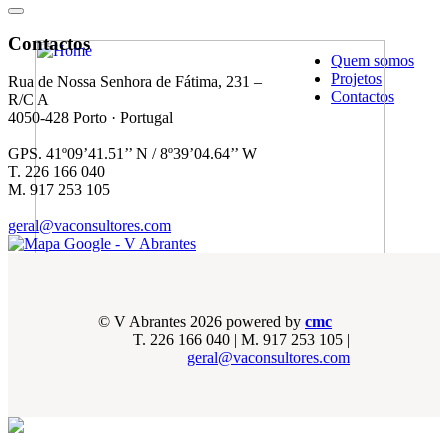
Contactos
Quem somos
Projetos
Rua de Nossa Senhora de Fátima, 231 –
Contactos
R/C A
4050-428 Porto · Portugal
GPS. 41º09’41.51’’ N / 8º39’04.64’’ W
T. 226 166 040
M. 917 253 105
geral@vaconsultores.com
© V Abrantes 2026 powered by
cmc
T. 226 166 040 |
M. 917 253 105
|
geral@vaconsultores.com